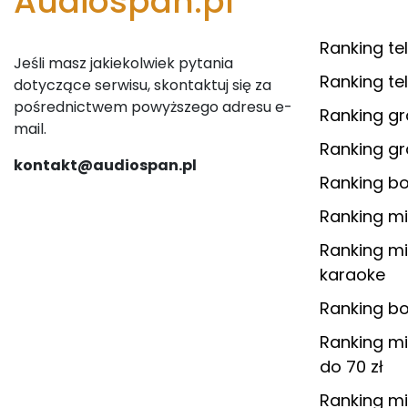
Audiospan.pl
Ranking te
Jeśli masz jakiekolwiek pytania
Ranking te
dotyczące serwisu, skontaktuj się za
pośrednictwem powyższego adresu e-
Ranking g
mail.
Ranking g
kontakt@audiospan.pl
Ranking b
Ranking m
Ranking m
karaoke
Ranking b
Ranking m
do 70 zł
Ranking m