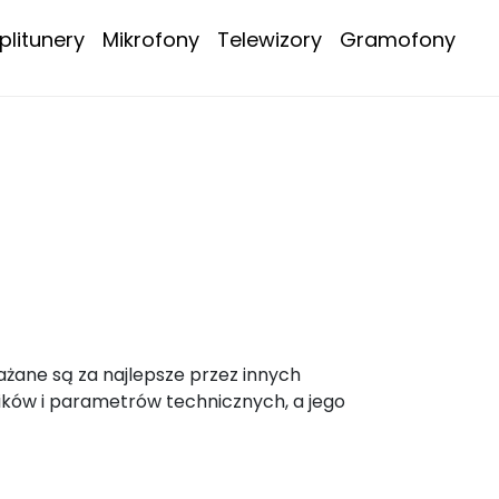
litunery
Mikrofony
Telewizory
Gramofony
ażane są za najlepsze przez innych
ików i parametrów technicznych, a jego