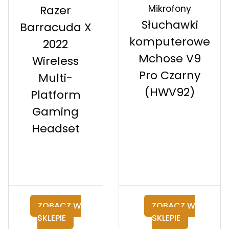
Mikrofony
Razer
Słuchawki
Barracuda X
komputerowe
2022
Mchose V9
Wireless
Pro Czarny
Multi-
(HWV92)
Platform
Gaming
Headset
ZOBACZ W
ZOBACZ W
SKLEPIE
SKLEPIE