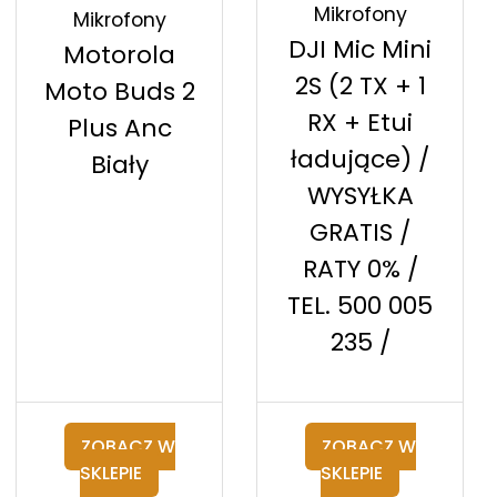
Mikrofony
Mikrofony
DJI Mic Mini
Motorola
2S (2 TX + 1
Moto Buds 2
RX + Etui
Plus Anc
ładujące) /
Biały
WYSYŁKA
GRATIS /
RATY 0% /
TEL. 500 005
235 /
ZOBACZ W
ZOBACZ W
SKLEPIE
SKLEPIE