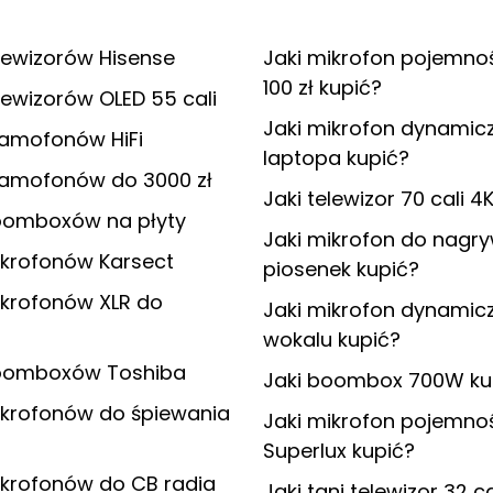
lewizorów Hisense
Jaki mikrofon pojemno
100 zł kupić?
lewizorów OLED 55 cali
Jaki mikrofon dynamic
ramofonów HiFi
laptopa kupić?
ramofonów do 3000 zł
Jaki telewizor 70 cali 4
oomboxów na płyty
Jaki mikrofon do nagr
ikrofonów Karsect
piosenek kupić?
ikrofonów XLR do
Jaki mikrofon dynamic
wokalu kupić?
oomboxów Toshiba
Jaki boombox 700W ku
ikrofonów do śpiewania
Jaki mikrofon pojemno
Superlux kupić?
ikrofonów do CB radia
Jaki tani telewizor 32 c