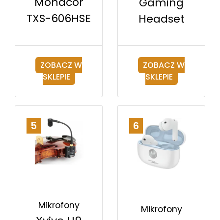
Monacor
Gaming
TXS-606HSE
Headset
ZOBACZ W
ZOBACZ W
SKLEPIE
SKLEPIE
5
6
Mikrofony
Mikrofony