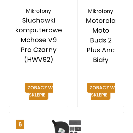
Mikrofony
Mikrofony
Słuchawki
Motorola
komputerowe
Moto
Mchose V9
Buds 2
Pro Czarny
Plus Anc
(HWV92)
Biały
ZOBACZ W
ZOBACZ W
SKLEPIE
SKLEPIE
6