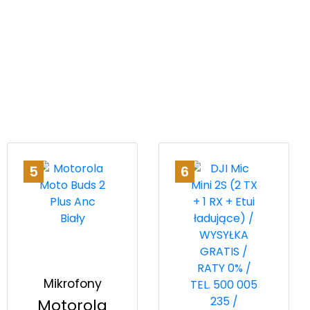
5
6
Mikrofony
Motorola