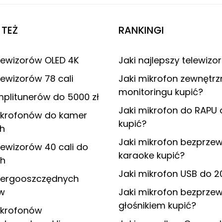
TEŻ
RANKINGI
lewizorów OLED 4K
Jaki najlepszy telewizo
lewizorów 78 cali
Jaki mikrofon zewnętrz
monitoringu kupić?
plitunerów do 5000 zł
Jaki mikrofon do RAPU 
ikrofonów do kamer
kupić?
h
Jaki mikrofon bezprz
lewizorów 40 cali do
karaoke kupić?
ch
Jaki mikrofon USB do 20
nergooszczędnych
ów
Jaki mikrofon bezprze
głośnikiem kupić?
ikrofonów