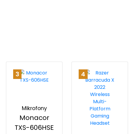
3
4
Mikrofony
Monacor
TXS-606HSE