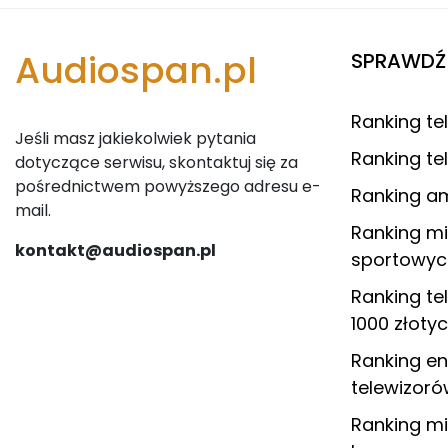
Audiospan.pl
SPRAWDŹ 
Ranking te
Jeśli masz jakiekolwiek pytania
Ranking te
dotyczące serwisu, skontaktuj się za
pośrednictwem powyższego adresu e-
Ranking am
mail.
Ranking m
kontakt@audiospan.pl
sportowyc
Ranking te
1000 złoty
Ranking e
telewizor
Ranking m