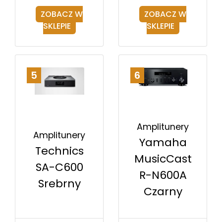
ZOBACZ W
ZOBACZ W
SKLEPIE
SKLEPIE
5
6
Amplitunery
Amplitunery
Yamaha
Technics
MusicCast
SA-C600
R-N600A
Srebrny
Czarny