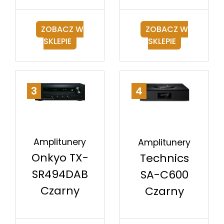
ZOBACZ W
ZOBACZ W
SKLEPIE
SKLEPIE
3
4
Amplitunery
Amplitunery
Onkyo TX-
Technics
SR494DAB
SA-C600
Czarny
Czarny