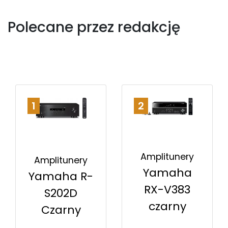
Polecane przez redakcję
1
2
Amplitunery
Amplitunery
Yamaha
Yamaha R-
RX-V383
S202D
czarny
Czarny