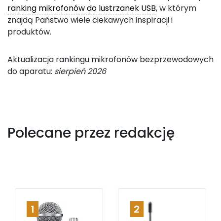
ranking mikrofonów do lustrzanek USB
, w którym
znajdą Państwo wiele ciekawych inspiracji i
produktów.
Aktualizacja rankingu mikrofonów bezprzewodowych
do aparatu:
sierpień 2026
Polecane przez redakcję
1
2