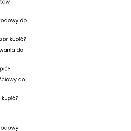
atów
ewodowy do
zor kupić?
ywania do
upić?
ściowy do
K kupić?
o
ewodowy