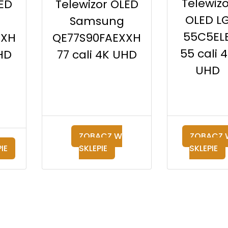
Telewizo
LED
Telewizor OLED
OLED L
Samsung
55C5EL
XXH
QE77S90FAEXXH
55 cali 
HD
77 cali 4K UHD
UHD
ZOBACZ W
ZOBACZ 
IE
SKLEPIE
SKLEPIE