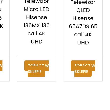
Telewizor
r
Telewizor
Micro LED
G
QLED
Hisense
B
Hisense
136MX 136
4K
65A7DS 65
cali 4K
cali 4K
UHD
UHD
W
ZOBACZ W
ZOBACZ W
SKLEPIE
SKLEPIE