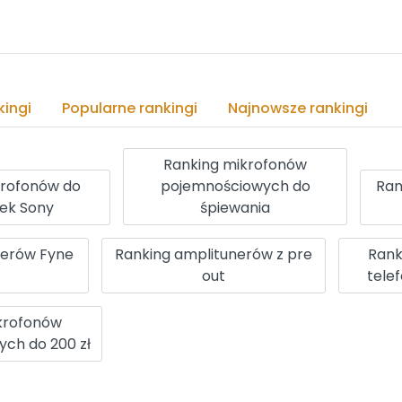
ingi
Popularne rankingi
Najnowsze rankingi
Ranking mikrofonów
krofonów do
pojemnościowych do
Ran
nek Sony
śpiewania
ferów Fyne
Ranking amplitunerów z pre
Rank
out
tele
krofonów
ch do 200 zł