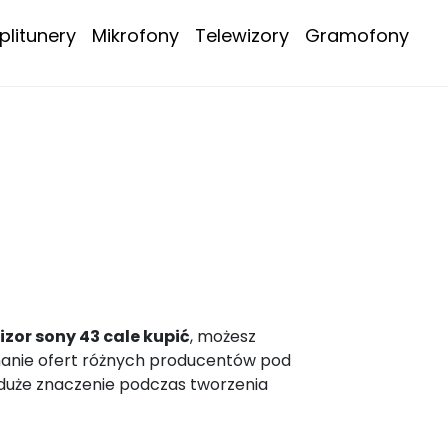
litunery
Mikrofony
Telewizory
Gramofony
wizor sony 43 cale kupić
, możesz
wnanie ofert różnych producentów pod
, duże znaczenie podczas tworzenia