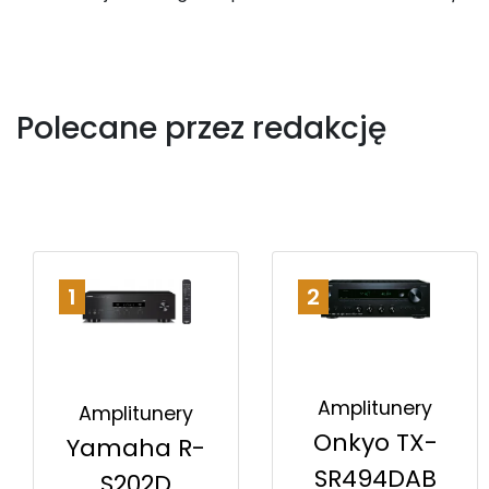
Polecane przez redakcję
1
2
Amplitunery
Amplitunery
Onkyo TX-
Yamaha R-
SR494DAB
S202D