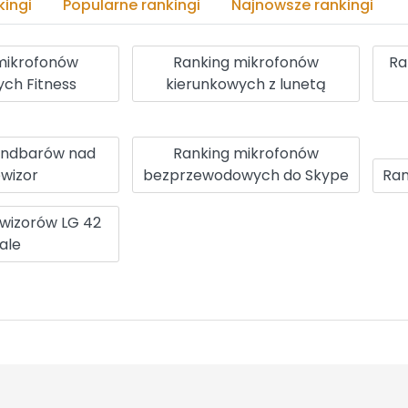
ingi
Popularne rankingi
Najnowsze rankingi
mikrofonów
Ranking mikrofonów
Ra
ch Fitness
kierunkowych z lunetą
undbarów nad
Ranking mikrofonów
ewizor
bezprzewodowych do Skype
Ran
ewizorów LG 42
ale