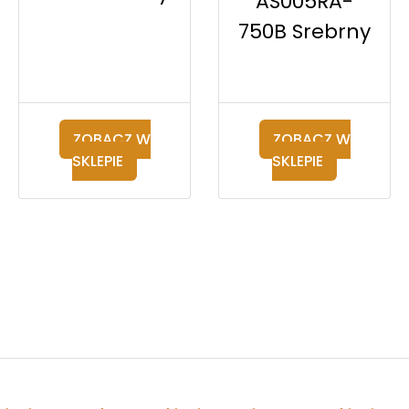
AS005RA-
750B Srebrny
ZOBACZ W
ZOBACZ W
SKLEPIE
SKLEPIE