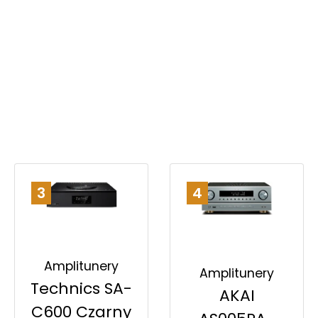
3
4
Amplitunery
Amplitunery
Technics SA-
AKAI
C600 Czarny