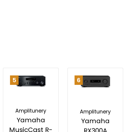
5
6
Amplitunery
Amplitunery
Yamaha
Yamaha
MusicCast R-
RX300A