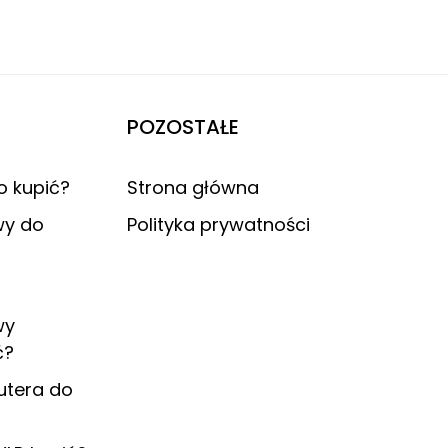
POZOSTAŁE
o kupić?
Strona główna
wy do
Polityka prywatności
wy
ć?
utera do