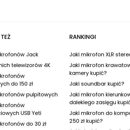
TEŻ
RANKINGI
ikrofonów Jack
Jaki mikrofon XLR stere
nich telewizorów 4K
Jaki mikrofon krawato
kamery kupić?
ikrofonów
ch do 150 zł
Jaki soundbar kupić?
ikrofonów pulpitowych
Jaki mikrofon kierunko
dalekiego zasięgu kupi
ikrofonów
iowych USB Yeti
Jaki mikrofon do komp
250 zł kupić?
krofonów do 30 zł