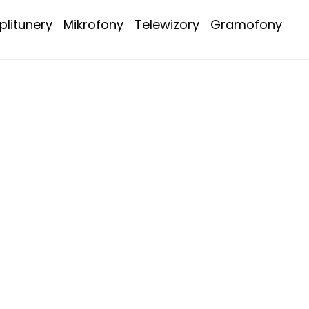
litunery
Mikrofony
Telewizory
Gramofony