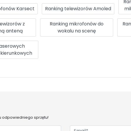
Ra
ofonów Karsect
Ranking telewizorów Amoled
mi
lewizorów z
Ranking mikrofonów do
Ran
ą anteną
wokalu na scenę
laserowych
 kierunkowych
 odpowiedniego sprzętu!