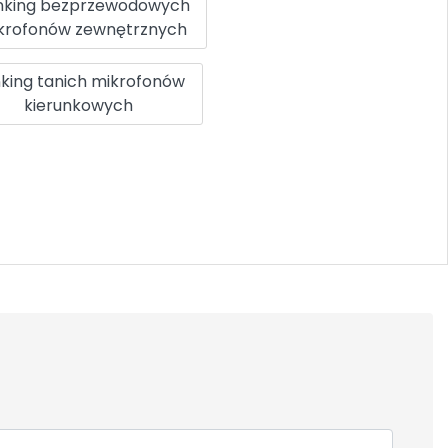
nking bezprzewodowych
krofonów zewnętrznych
king tanich mikrofonów
kierunkowych