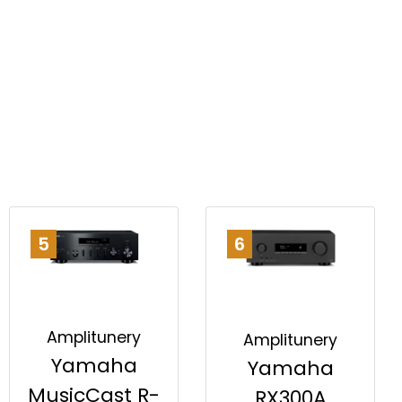
5
6
Amplitunery
Amplitunery
Yamaha
Yamaha
MusicCast R-
RX300A