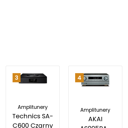
3
4
Amplitunery
Amplitunery
Technics SA-
AKAI
C600 Czarny