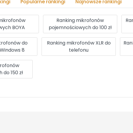
ingi
Popularne rankingi
Najnowsze rankingi
mikrofonów
Ranking mikrofonów
Ra
wych BOYA
pojemnościowych do 100 zł
krofonów do
Ranking mikrofonów XLR do
Ran
 Windows 8
telefonu
krofonów
 do 150 zł