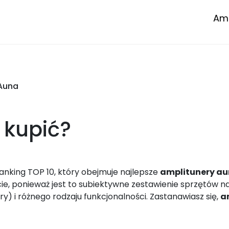
Amp
Auna
kupić?
anking TOP 10, który obejmuje najlepsze
amplitunery a
, ponieważ jest to subiektywne zestawienie sprzętów na 
ry) i różnego rodzaju funkcjonalności. Zastanawiasz się,
a