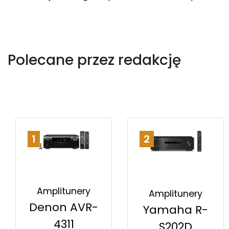
Polecane przez redakcję
1
2
Amplitunery
Amplitunery
Denon AVR-
Yamaha R-
4311
S202D