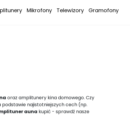
litunery
Mikrofony
Telewizory
Gramofony
una
oraz amplitunery kina domowego. Czy
podstawie najistotniejszych cech (np.
mplituner auna
kupić - sprawdź nasze