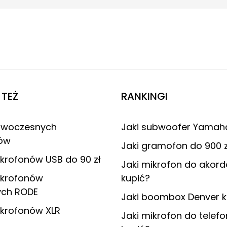
TEŻ
RANKINGI
owoczesnych
Jaki subwoofer Yamah
ów
Jaki gramofon do 900 z
krofonów USB do 90 zł
Jaki mikrofon do akor
ikrofonów
kupić?
ch RODE
Jaki boombox Denver k
ikrofonów XLR
Jaki mikrofon do telef