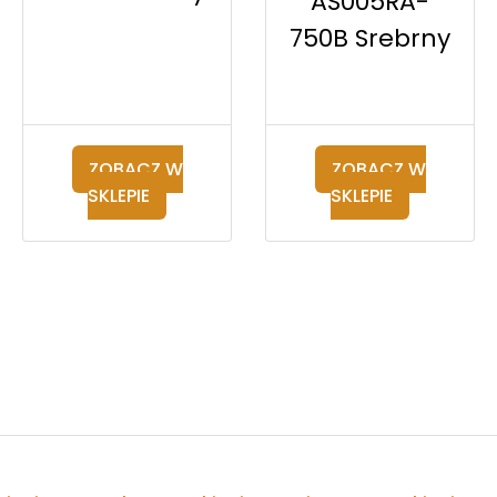
AS005RA-
750B Srebrny
ZOBACZ W
ZOBACZ W
SKLEPIE
SKLEPIE