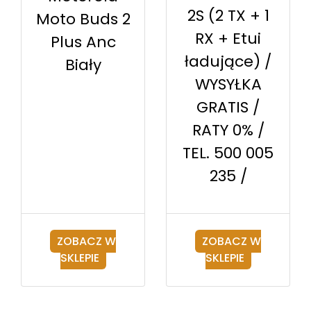
2S (2 TX + 1
Moto Buds 2
RX + Etui
Plus Anc
ładujące) /
Biały
WYSYŁKA
GRATIS /
RATY 0% /
TEL. 500 005
235 /
ZOBACZ W
ZOBACZ W
SKLEPIE
SKLEPIE