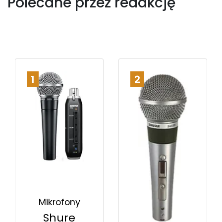
Polecane przez redakcję
1
2
Mikrofony
Shure