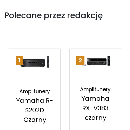
Polecane przez redakcję
1
2
Amplitunery
Amplitunery
Yamaha
Yamaha R-
RX-V383
S202D
czarny
Czarny