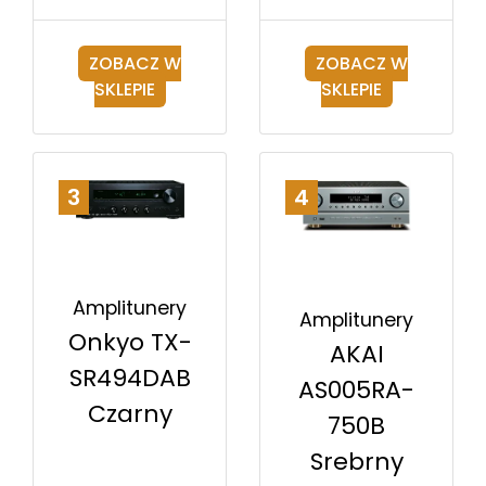
ZOBACZ W
ZOBACZ W
SKLEPIE
SKLEPIE
3
4
Amplitunery
Amplitunery
Onkyo TX-
AKAI
SR494DAB
AS005RA-
Czarny
750B
Srebrny