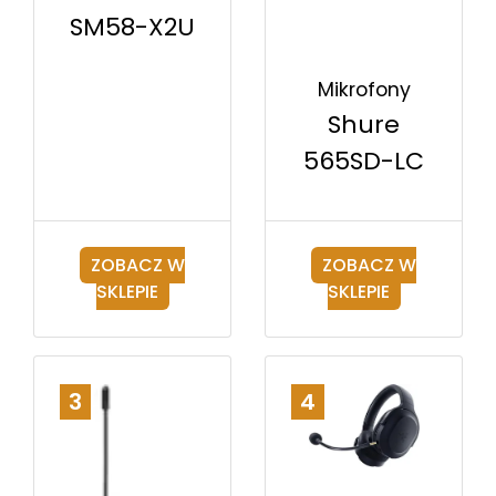
SM58-X2U
Mikrofony
Shure
565SD-LC
ZOBACZ W
ZOBACZ W
SKLEPIE
SKLEPIE
3
4