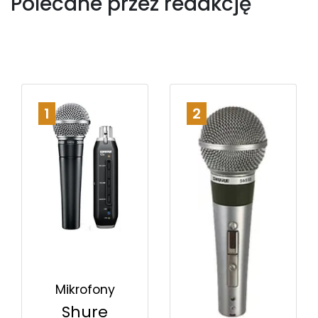
Polecane przez redakcję
1
2
Mikrofony
Shure