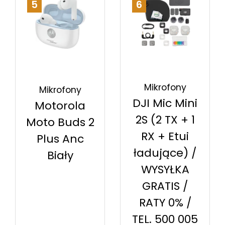
5
6
Mikrofony
Mikrofony
DJI Mic Mini
Motorola
2S (2 TX + 1
Moto Buds 2
RX + Etui
Plus Anc
ładujące) /
Biały
WYSYŁKA
GRATIS /
RATY 0% /
TEL. 500 005