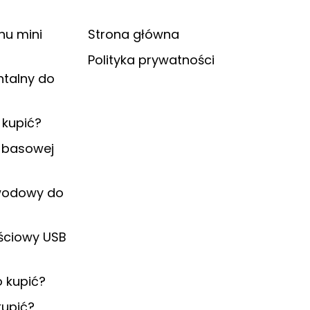
nu mini
Strona główna
Polityka prywatności
ntalny do
kupić?
y basowej
ewodowy do
ściowy USB
 kupić?
kupić?