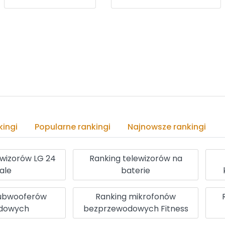
ingi
Popularne rankingi
Najnowsze rankingi
ewizorów LG 24
Ranking telewizorów na
ale
baterie
subwooferów
Ranking mikrofonów
adowych
bezprzewodowych Fitness