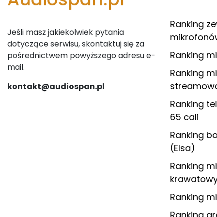
Ranking z
Jeśli masz jakiekolwiek pytania
mikrofonó
dotyczące serwisu, skontaktuj się za
Ranking m
pośrednictwem powyższego adresu e-
mail.
Ranking m
streamow
kontakt@audiospan.pl
Ranking te
65 cali
Ranking b
(Elsa)
Ranking m
krawatowy
Ranking m
Ranking g