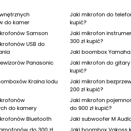
ewnętrznych
Jaki mikrofon do telefo
w do kamer
kupić?
ikrofonów Samson
Jaki mikrofon instrume
300 zł kupić?
ikrofonów USB do
ania
Jaki boombox Yamaha 
lewizorów Panasonic
Jaki mikrofon do gitar
kupić?
oomboxów Kraina lodu
Jaki mikrofon bezprz
200 zł kupić?
ikrofonów
Jaki mikrofon pojemno
ch do kamery
do 900 zł kupić?
ikrofonów Bluetooth
Jaki subwoofer M Audio
ramofonów do 300 zł
Jaki boombox Vakoss 