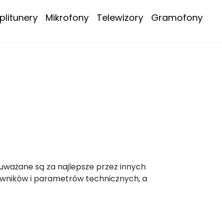
litunery
Mikrofony
Telewizory
Gramofony
 uważane są za najlepsze przez innych
owników i parametrów technicznych, a