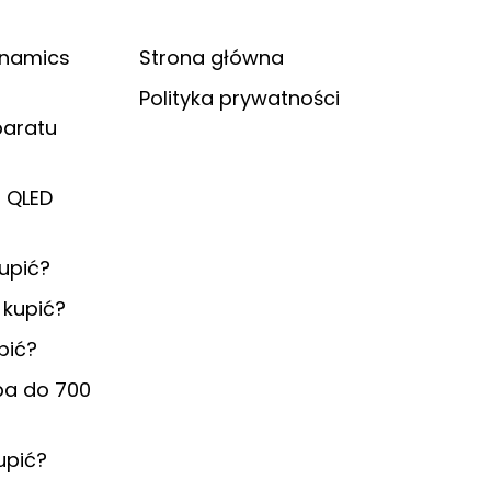
ynamics
Strona główna
Polityka prywatności
paratu
g QLED
upić?
 kupić?
pić?
pa do 700
upić?