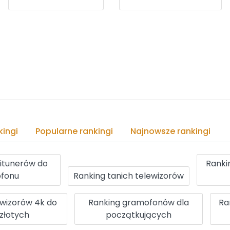
ingi
Popularne rankingi
Najnowsze rankingi
itunerów do
Ranki
fonu
Ranking tanich telewizorów
ewizorów 4k do
Ranking gramofonów dla
Ra
złotych
początkujących