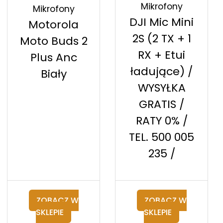
Mikrofony
Mikrofony
DJI Mic Mini
Motorola
2S (2 TX + 1
Moto Buds 2
RX + Etui
Plus Anc
ładujące) /
Biały
WYSYŁKA
GRATIS /
RATY 0% /
TEL. 500 005
235 /
ZOBACZ W
ZOBACZ W
SKLEPIE
SKLEPIE