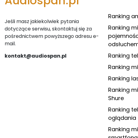
Audiospan.pl
Ranking am
Jeśli masz jakiekolwiek pytania
Ranking m
dotyczące serwisu, skontaktuj się za
pojemnośc
pośrednictwem powyższego adresu e-
mail.
odsłuche
Ranking te
kontakt@audiospan.pl
Ranking mi
Ranking l
Ranking m
Shure
Ranking te
oglądania 
Ranking m
smartfona