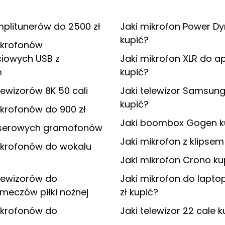
plitunerów do 2500 zł
Jaki mikrofon Power D
kupić?
ikrofonów
iowych USB z
Jaki mikrofon XLR do a
m
kupić?
lewizorów 8K 50 cali
Jaki telewizor Samsun
kupić?
krofonów do 900 zł
Jaki boombox Gogen k
aserowych gramofonów
Jaki mikrofon z klipsem
ikrofonów do wokalu
Jaki mikrofon Crono ku
lewizorów do
Jaki mikrofon do lapto
meczów piłki nożnej
zł kupić?
ikrofonów do
Jaki telewizor 22 cale k