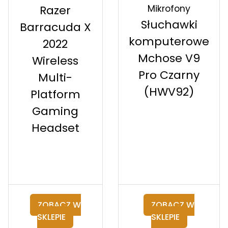
Mikrofony
Razer
Słuchawki
Barracuda X
komputerowe
2022
Mchose V9
Wireless
Pro Czarny
Multi-
(HWV92)
Platform
Gaming
Headset
ZOBACZ W
ZOBACZ W
SKLEPIE
SKLEPIE