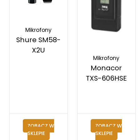
Mikrofony
Shure SM58-
X2U
Mikrofony
Monacor
TXS-606HSE
ZOBACZ W
ZOBACZ W
SKLEPIE
SKLEPIE