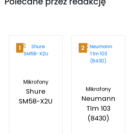
Polecane przez redakcję
1
2
Mikrofony
Mikrofony
Shure
Neumann
SM58-X2U
Tlm 103
(8430)