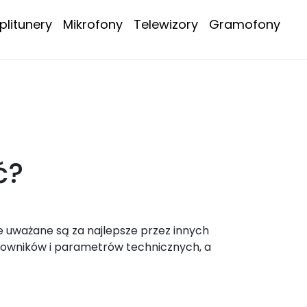
litunery
Mikrofony
Telewizory
Gramofony
ć?
e uważane są za najlepsze przez innych
kowników i parametrów technicznych, a