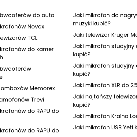
ubwooferów do auta
Jaki mikrofon do nagr
muzyki kupić?
ikrofonów Novox
Jaki telewizor Kruger M
lewizorów TCL
Jaki mikrofon studyjny 
ikrofonów do kamer
kupić?
h
Jaki mikrofon studyjny 
ubwooferów
kupić?
e
Jaki mikrofon XLR do 25
boomboxów Memorex
Jaki najtańszy telewizo
ramofonów Trevi
kupić?
ikrofonów do RAPU do
Jaki mikrofon Kraina Lo
Jaki mikrofon USB Yeti 
ikrofonów do RAPU do