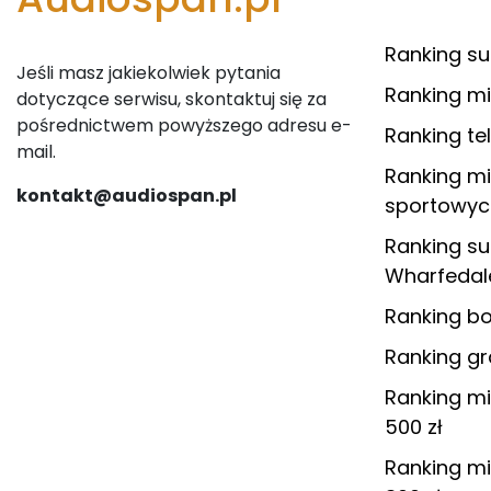
Ranking s
Jeśli masz jakiekolwiek pytania
Ranking m
dotyczące serwisu, skontaktuj się za
pośrednictwem powyższego adresu e-
Ranking te
mail.
Ranking m
kontakt@audiospan.pl
sportowyc
Ranking s
Wharfedal
Ranking 
Ranking g
Ranking m
500 zł
Ranking m