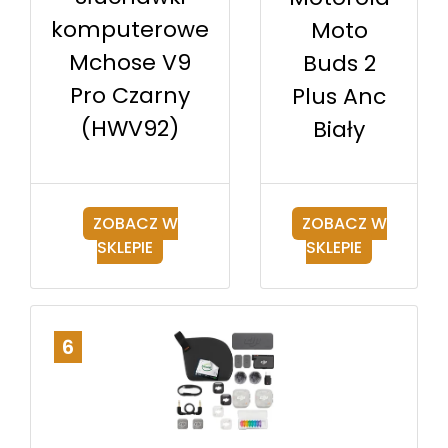
komputerowe
Moto
Mchose V9
Buds 2
Pro Czarny
Plus Anc
(HWV92)
Biały
ZOBACZ W
ZOBACZ W
SKLEPIE
SKLEPIE
6