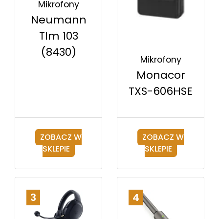
Mikrofony
Neumann
Tlm 103
(8430)
Mikrofony
Monacor
TXS-606HSE
ZOBACZ W
ZOBACZ W
SKLEPIE
SKLEPIE
3
4