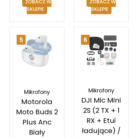
ZOBACZ W
ZOBACZ W
SKLEPIE
SKLEPIE
5
6
Mikrofony
Mikrofony
DJI Mic Mini
Motorola
2S (2 TX + 1
Moto Buds 2
RX + Etui
Plus Anc
ładujące) /
Biały