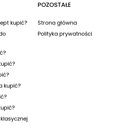
POZOSTAŁE
ept kupić?
Strona główna
 do
Polityka prywatności
ić?
 kupić?
pić?
a kupić?
ić?
kupić?
 klasycznej