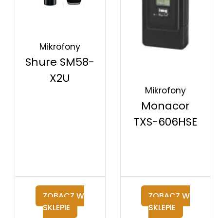
Mikrofony
Shure SM58-
X2U
Mikrofony
Monacor
TXS-606HSE
ZOBACZ W
ZOBACZ W
SKLEPIE
SKLEPIE