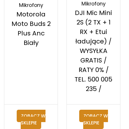
Mikrofony
Mikrofony
DJI Mic Mini
Motorola
2S (2 TX + 1
Moto Buds 2
RX + Etui
Plus Anc
ładujące) /
Biały
WYSYŁKA
GRATIS /
RATY 0% /
TEL. 500 005
235 /
ZOBACZ W
ZOBACZ W
SKLEPIE
SKLEPIE