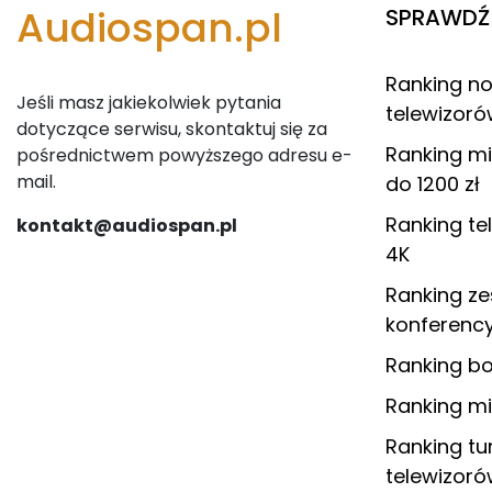
Audiospan.pl
SPRAWDŹ 
Ranking n
Jeśli masz jakiekolwiek pytania
telewizor
dotyczące serwisu, skontaktuj się za
Ranking m
pośrednictwem powyższego adresu e-
mail.
do 1200 zł
Ranking te
kontakt@audiospan.pl
4K
Ranking z
konferenc
Ranking b
Ranking m
Ranking tu
telewizor