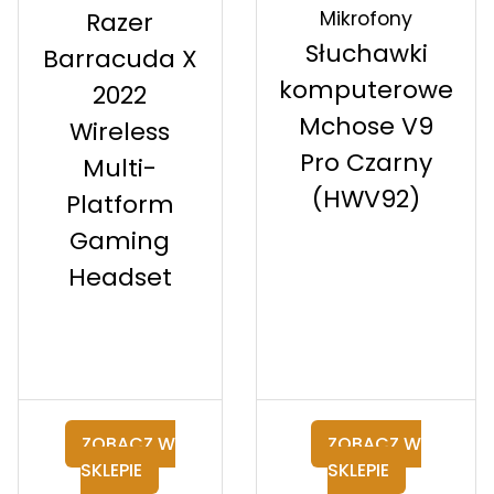
Mikrofony
Razer
Słuchawki
Barracuda X
komputerowe
2022
Mchose V9
Wireless
Pro Czarny
Multi-
(HWV92)
Platform
Gaming
Headset
ZOBACZ W
ZOBACZ W
SKLEPIE
SKLEPIE