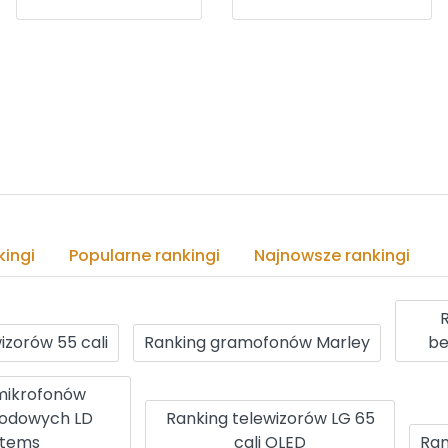
ingi
Popularne rankingi
Najnowsze rankingi
izorów 55 cali
Ranking gramofonów Marley
be
mikrofonów
odowych LD
Ranking telewizorów LG 65
stems
cali OLED
Ran