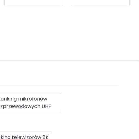
Ranking mikrofonów
zprzewodowych UHF
king telewizorów 8K