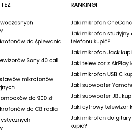
TEŻ
RANKINGI
owoczesnych
Jaki mikrofon OneConc
ów
Jaki mikrofon studyjny
ikrofonów do śpiewania
telefonu kupić?
Jaki mikrofon Jack kup
lewizorów Sony 40 cali
Jaki telewizor z AirPlay
Jaki mikrofon USB C ku
estawów mikrofonów
Jaki subwoofer Yamah
yjnych
Jaki subwoofer JBL kup
oomboxów do 900 zł
Jaki cyfrowy telewizor 
ikrofonów do CB radia
Jaki mikrofon do gitary
rystycznych
kupić?
ów