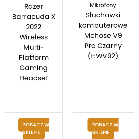
Mikrofony
Razer
Słuchawki
Barracuda X
komputerowe
2022
Mchose V9
Wireless
Pro Czarny
Multi-
(HWV92)
Platform
Gaming
Headset
ZOBACZ W
ZOBACZ W
SKLEPIE
SKLEPIE