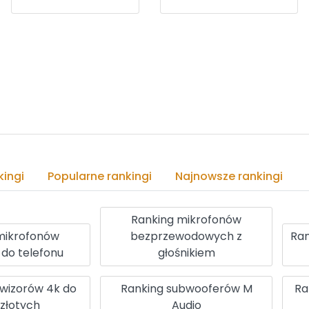
ingi
Popularne rankingi
Najnowsze rankingi
Ranking mikrofonów
mikrofonów
bezprzewodowych z
Ra
 do telefonu
głośnikiem
ewizorów 4k do
Ranking subwooferów M
Ra
złotych
Audio