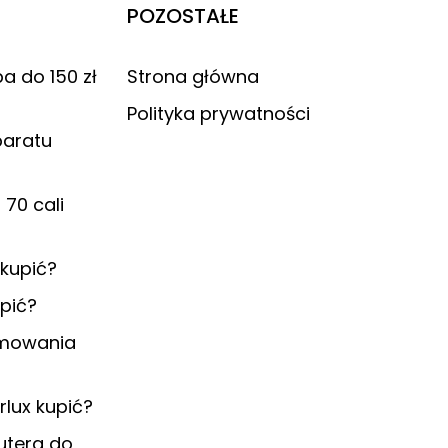
POZOSTAŁE
a do 150 zł
Strona główna
Polityka prywatności
paratu
 70 cali
 kupić?
upić?
amowania
rlux kupić?
utera do