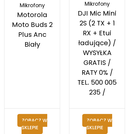
Mikrofony
Mikrofony
DJI Mic Mini
Motorola
2S (2 TX + 1
Moto Buds 2
RX + Etui
Plus Anc
ładujące) /
Biały
WYSYŁKA
GRATIS /
RATY 0% /
TEL. 500 005
235 /
ZOBACZ W
ZOBACZ W
SKLEPIE
SKLEPIE