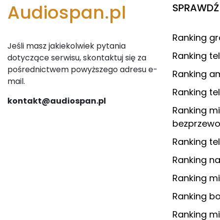
Audiospan.pl
SPRAWDŹ 
Ranking 
Jeśli masz jakiekolwiek pytania
Ranking t
dotyczące serwisu, skontaktuj się za
pośrednictwem powyższego adresu e-
Ranking am
mail.
Ranking te
kontakt@audiospan.pl
Ranking m
bezprzewo
Ranking te
Ranking na
Ranking mi
Ranking b
Ranking m