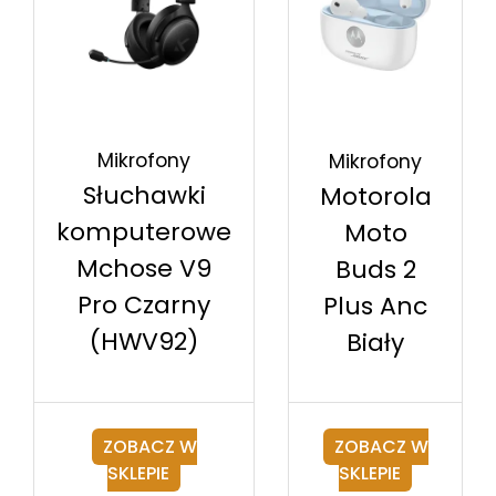
Mikrofony
Mikrofony
Słuchawki
Motorola
komputerowe
Moto
Mchose V9
Buds 2
Pro Czarny
Plus Anc
(HWV92)
Biały
ZOBACZ W
ZOBACZ W
SKLEPIE
SKLEPIE