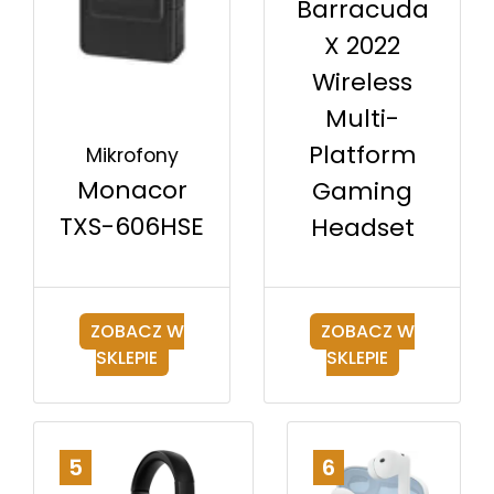
Barracuda
X 2022
Wireless
Multi-
Platform
Mikrofony
Monacor
Gaming
TXS-606HSE
Headset
ZOBACZ W
ZOBACZ W
SKLEPIE
SKLEPIE
5
6