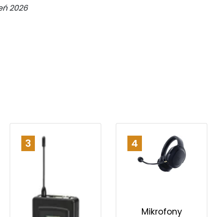
ień 2026
3
4
Mikrofony