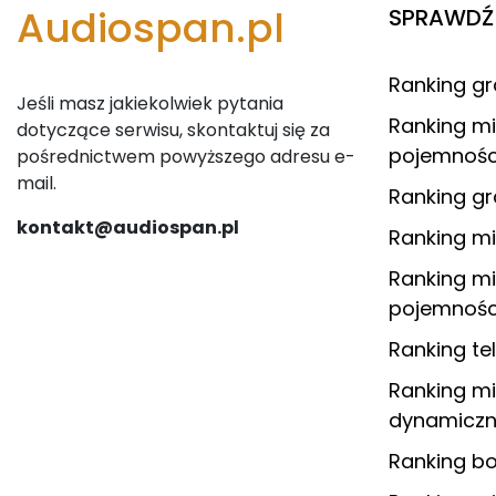
Audiospan.pl
SPRAWDŹ 
Ranking g
Jeśli masz jakiekolwiek pytania
Ranking m
dotyczące serwisu, skontaktuj się za
pojemnośc
pośrednictwem powyższego adresu e-
mail.
Ranking 
kontakt@audiospan.pl
Ranking m
Ranking m
pojemnośc
Ranking t
Ranking m
dynamiczn
Ranking 