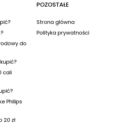
POZOSTAŁE
upić?
Strona główna
ć?
Polityka prywatności
ewodowy do
 kupić?
 cali
upić?
e Philips
o 20 zł