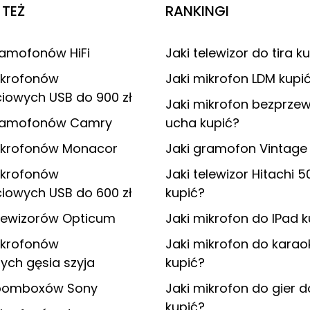
TEŻ
RANKINGI
ramofonów HiFi
Jaki telewizor do tira k
ikrofonów
Jaki mikrofon LDM kupi
iowych USB do 900 zł
Jaki mikrofon bezprz
gramofonów Camry
ucha kupić?
ikrofonów Monacor
Jaki gramofon Vintage
ikrofonów
Jaki telewizor Hitachi 50
iowych USB do 600 zł
kupić?
elewizorów Opticum
Jaki mikrofon do IPad k
ikrofonów
Jaki mikrofon do karaok
ych gęsia szyja
kupić?
boomboxów Sony
Jaki mikrofon do gier d
kupić?