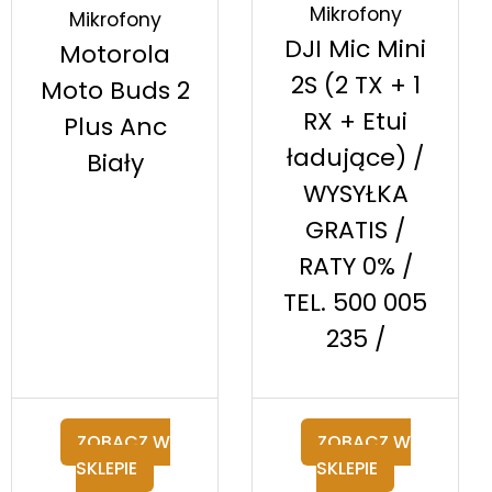
Mikrofony
Mikrofony
DJI Mic Mini
Motorola
2S (2 TX + 1
Moto Buds 2
RX + Etui
Plus Anc
ładujące) /
Biały
WYSYŁKA
GRATIS /
RATY 0% /
TEL. 500 005
235 /
ZOBACZ W
ZOBACZ W
SKLEPIE
SKLEPIE