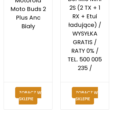
Motorola
2S (2 TX + 1
Moto Buds 2
RX + Etui
Plus Anc
ładujące) /
Biały
WYSYŁKA
GRATIS /
RATY 0% /
TEL. 500 005
235 /
ZOBACZ W
ZOBACZ W
SKLEPIE
SKLEPIE