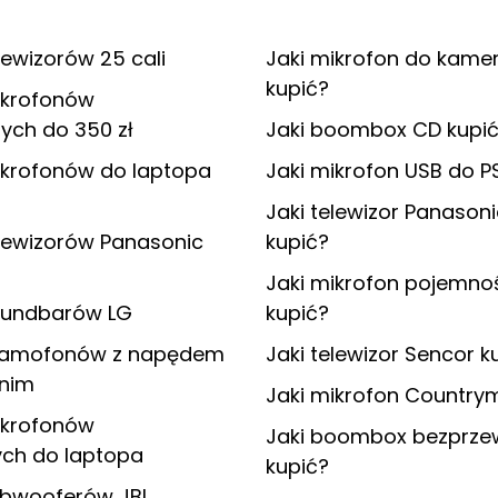
lewizorów 25 cali
Jaki mikrofon do kame
kupić?
ikrofonów
ych do 350 zł
Jaki boombox CD kupi
ikrofonów do laptopa
Jaki mikrofon USB do P
Jaki telewizor Panasoni
lewizorów Panasonic
kupić?
Jaki mikrofon pojemno
oundbarów LG
kupić?
ramofonów z napędem
Jaki telewizor Sencor k
nim
Jaki mikrofon Country
ikrofonów
Jaki boombox bezprz
ch do laptopa
kupić?
ubwooferów JBL