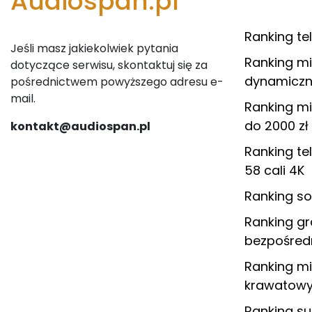
Audiospan.pl
Ranking te
Jeśli masz jakiekolwiek pytania
Ranking m
dotyczące serwisu, skontaktuj się za
dynamiczn
pośrednictwem powyższego adresu e-
mail.
Ranking m
do 2000 zł
kontakt@audiospan.pl
Ranking te
58 cali 4K
Ranking s
Ranking g
bezpośred
Ranking m
krawatowy
Ranking s