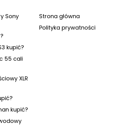
ry Sony
Strona główna
Polityka prywatności
ć?
S3 kupić?
c 55 cali
ściowy XLR
upić?
man kupić?
ewodowy