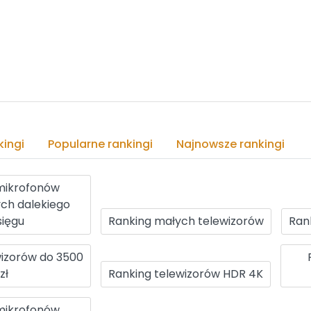
ingi
Popularne rankingi
Najnowsze rankingi
mikrofonów
ch dalekiego
sięgu
Ranking małych telewizorów
Ran
wizorów do 3500
zł
Ranking telewizorów HDR 4K
mikrofonów