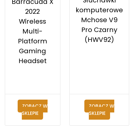
Słuchawki
Barracuda X
komputerowe
2022
Mchose V9
Wireless
Pro Czarny
Multi-
(HWV92)
Platform
Gaming
Headset
ZOBACZ W
ZOBACZ W
SKLEPIE
SKLEPIE