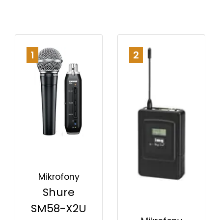
1
2
Mikrofony
Shure
SM58-X2U