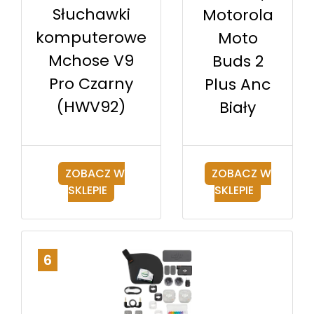
Słuchawki
Motorola
komputerowe
Moto
Mchose V9
Buds 2
Pro Czarny
Plus Anc
(HWV92)
Biały
ZOBACZ W
ZOBACZ W
SKLEPIE
SKLEPIE
6