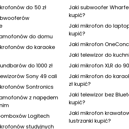
krofonów do 50 zł
Jaki subwoofer Wharfe
kupić?
ubwooferów
e
Jaki mikrofon do lapto
kupić?
ramofonów do domu
Jaki mikrofon OneConc
ikrofonów do karaoke
Jaki telewizor do kuchn
undbarów do 1000 zł
Jaki mikrofon XLR do 90
lewizorów Sony 49 cali
Jaki mikrofon do karao
zł kupić?
ikrofonów Sontronics
Jaki telewizor bez Blue
ramofonów z napędem
kupić?
nim
Jaki mikrofon krawato
oomboxów Logitech
lustrzanki kupić?
ikrofonów studyjnych