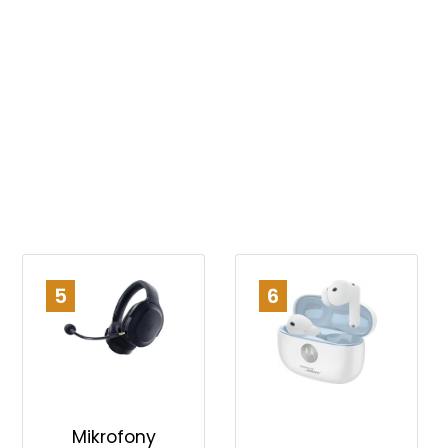
5
6
Mikrofony