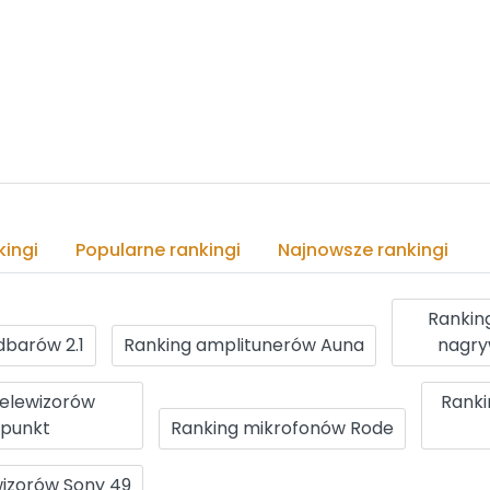
ingi
Popularne rankingi
Najnowsze rankingi
Rankin
dbarów 2.1
Ranking amplitunerów Auna
nagry
telewizorów
Ranki
upunkt
Ranking mikrofonów Rode
wizorów Sony 49