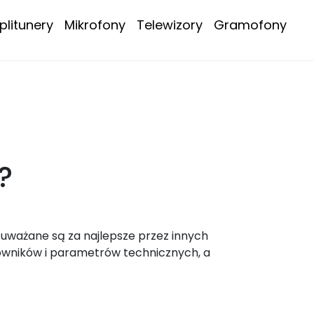
litunery
Mikrofony
Telewizory
Gramofony
?
 uważane są za najlepsze przez innych
owników i parametrów technicznych, a