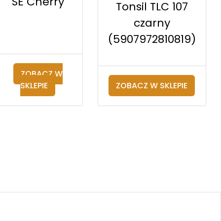
SE Cherry
Tonsil TLC 107
czarny
(5907972810819)
ZOBACZ W
SKLEPIE
ZOBACZ W SKLEPIE