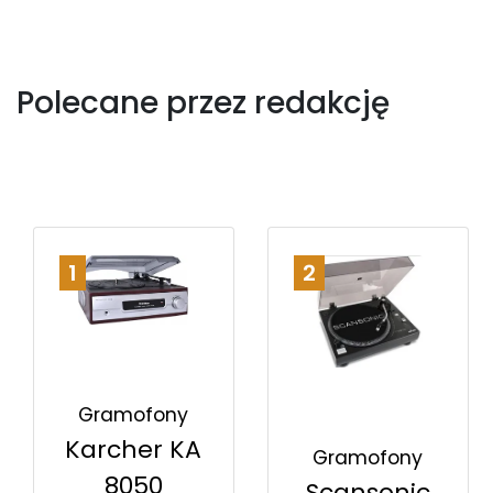
Polecane przez redakcję
1
2
Gramofony
Karcher KA
Gramofony
8050
Scansonic