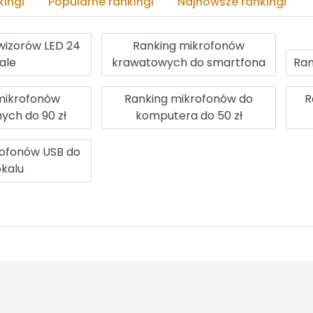
ingi
Popularne rankingi
Najnowsze rankingi
wizorów LED 24
Ranking mikrofonów
ale
krawatowych do smartfona
Ra
mikrofonów
Ranking mikrofonów do
R
ych do 90 zł
komputera do 50 zł
rofonów USB do
kalu