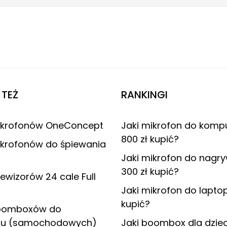
TEŻ
RANKINGI
ikrofonów OneConcept
Jaki mikrofon do komp
800 zł kupić?
ikrofonów do śpiewania
Jaki mikrofon do nagr
300 zł kupić?
lewizorów 24 cale Full
Jaki mikrofon do lapto
kupić?
boomboxów do
u (samochodowych)
Jaki boombox dla dziec