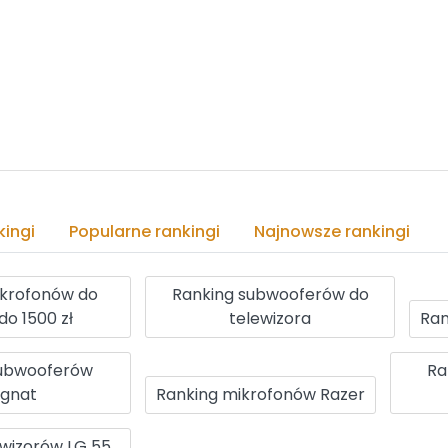
ingi
Popularne rankingi
Najnowsze rankingi
ikrofonów do
Ranking subwooferów do
do 1500 zł
telewizora
Ran
subwooferów
Ra
gnat
Ranking mikrofonów Razer
ewizorów LG 55