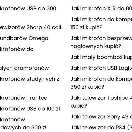
ikrofonów USB do 300
Jaki mikrofon XLR do 80
Jaki mikrofon do komp
lewizorów Sharp 40 cali
150 zł kupić?
soundbarów Omega
Jaki mikrofon bezprz
nagłownych kupić?
ikrofonów do
Jaki mały boombox ku
iałych gramofonów
Jaki mikrofon USB Logi
krofonów studyjnych z
Jaki mikrofon do komp
350 zł kupić?
ikrofonów Trantec
Jaki telewizor Toshiba 4
kupić?
krofonów USB do 100 zł
Jaki telewizor Sony 49 c
ikrofonów
dowych do 300 zł
Jaki telewizor do PS4 (