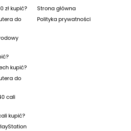
0 zł kupić?
Strona główna
utera do
Polityka prywatności
ewodowy
pić?
tech kupić?
utera do
0 cali
ali kupić?
PlayStation