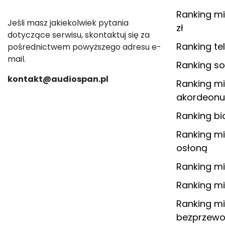
Ranking m
Jeśli masz jakiekolwiek pytania
zł
dotyczące serwisu, skontaktuj się za
Ranking te
pośrednictwem powyższego adresu e-
mail.
Ranking 
kontakt@audiospan.pl
Ranking m
akordeonu
Ranking b
Ranking mi
osłoną
Ranking m
Ranking mi
Ranking m
bezprzewo