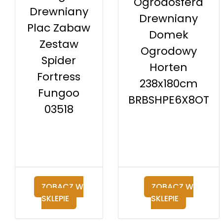
Ogrodosfera
Drewniany
Drewniany
Plac Zabaw
Domek
Zestaw
Ogrodowy
Spider
Horten
Fortress
238x180cm
Fungoo
BRBSHPE6X8OT
03518
ZOBACZ W
ZOBACZ W
SKLEPIE
SKLEPIE