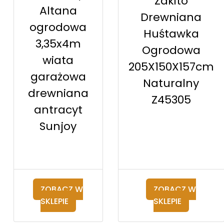
Zakito
Altana
Drewniana
ogrodowa
Huśtawka
3,35x4m
Ogrodowa
wiata
205X150X157cm
garażowa
Naturalny
drewniana
Z45305
antracyt
Sunjoy
ZOBACZ W
ZOBACZ W
SKLEPIE
SKLEPIE