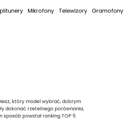
litunery
Mikrofony
Telewizory
Gramofony
 wiesz, który model wybrać, dobrym
liły dokonać rzetelnego porównania,
n sposób powstał ranking TOP 5