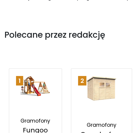
Polecane przez redakcję
1
2
Gramofony
Gramofony
Fungoo