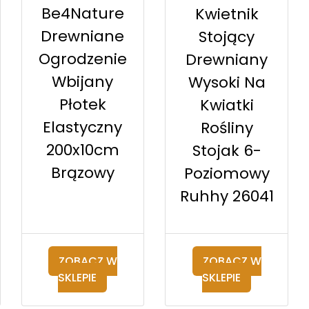
Be4Nature
Kwietnik
Drewniane
Stojący
Ogrodzenie
Drewniany
Wbijany
Wysoki Na
Płotek
Kwiatki
Elastyczny
Rośliny
200x10cm
Stojak 6-
Brązowy
Poziomowy
Ruhhy 26041
ZOBACZ W
ZOBACZ W
SKLEPIE
SKLEPIE