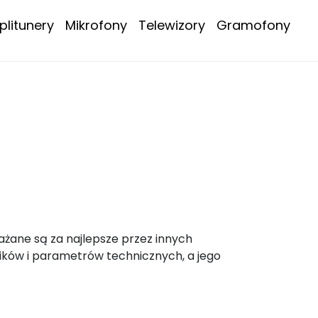
litunery
Mikrofony
Telewizory
Gramofony
ażane są za najlepsze przez innych
ików i parametrów technicznych, a jego