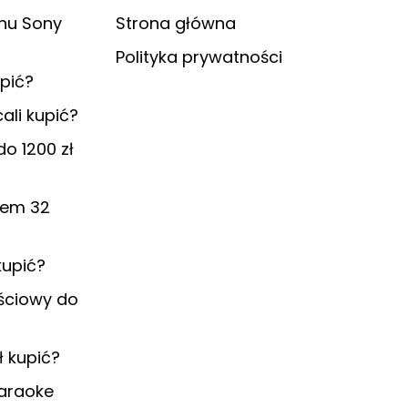
onu Sony
Strona główna
Polityka prywatności
upić?
ali kupić?
o 1200 zł
etem 32
kupić?
ściowy do
 kupić?
karaoke