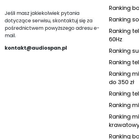
Ranking 
Jeśli masz jakiekolwiek pytania
Ranking s
dotyczące serwisu, skontaktuj się za
pośrednictwem powyższego adresu e-
Ranking te
mail.
60Hz
kontakt@audiospan.pl
Ranking s
Ranking te
Ranking m
do 350 zł
Ranking te
Ranking m
Ranking m
krawatowyc
Ranking 