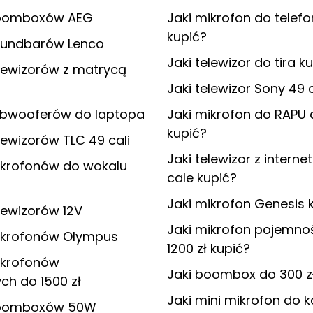
boomboxów AEG
Jaki mikrofon do telef
kupić?
oundbarów Lenco
Jaki telewizor do tira k
lewizorów z matrycą
Jaki telewizor Sony 49 c
ubwooferów do laptopa
Jaki mikrofon do RAPU d
kupić?
lewizorów TLC 49 cali
Jaki telewizor z intern
ikrofonów do wokalu
cale kupić?
Jaki mikrofon Genesis 
lewizorów 12V
Jaki mikrofon pojemno
ikrofonów Olympus
1200 zł kupić?
ikrofonów
Jaki boombox do 300 zł
h do 1500 zł
Jaki mini mikrofon do 
boomboxów 50W