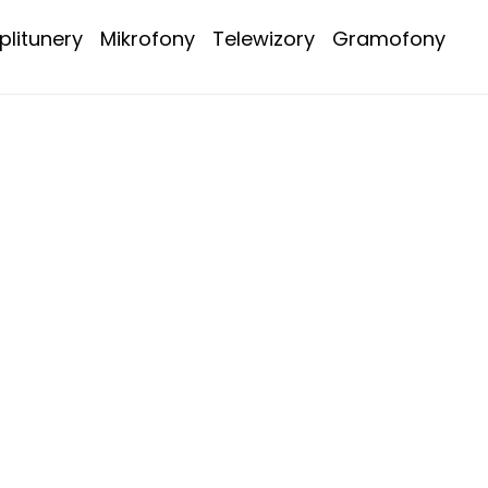
litunery
Mikrofony
Telewizory
Gramofony