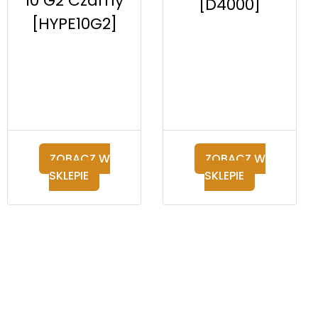
10 G2 Czarny
[D4000]
[HYPE10G2]
ZOBACZ W
ZOBACZ W
SKLEPIE
SKLEPIE