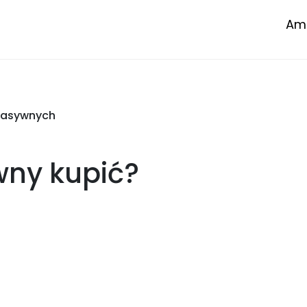
Amp
pasywnych
wny
kupić?