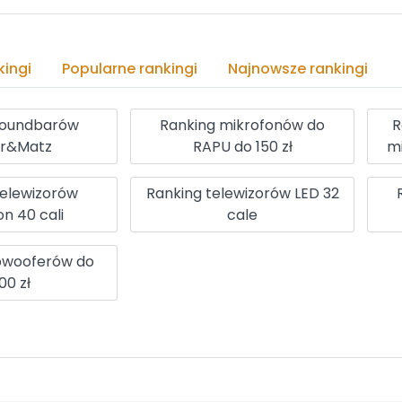
ingi
Popularne rankingi
Najnowsze rankingi
soundbarów
Ranking mikrofonów do
R
er&Matz
RAPU do 150 zł
m
telewizorów
Ranking telewizorów LED 32
n 40 cali
cale
bwooferów do
00 zł