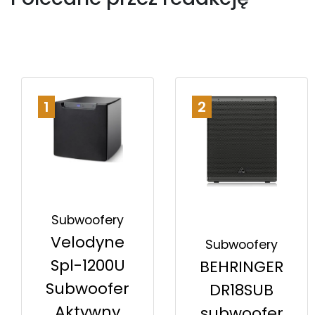
1
2
Subwoofery
Velodyne
Subwoofery
Spl-1200U
BEHRINGER
Subwoofer
DR18SUB
Aktywny
subwoofer