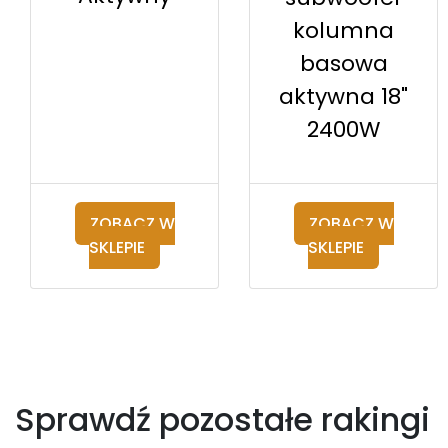
kolumna
basowa
aktywna 18"
2400W
ZOBACZ W
ZOBACZ W
SKLEPIE
SKLEPIE
Sprawdź pozostałe rakingi