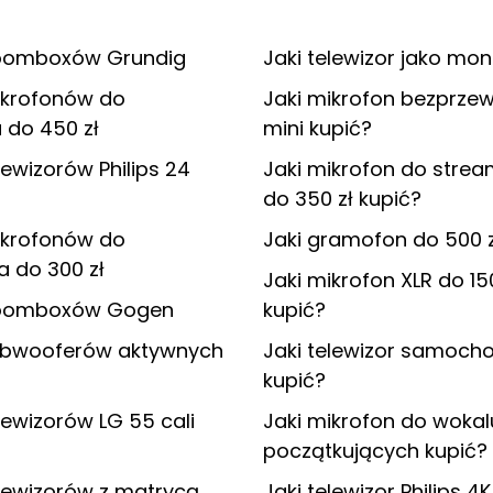
oomboxów Grundig
Jaki telewizor jako mon
ikrofonów do
Jaki mikrofon bezprz
 do 450 zł
mini kupić?
lewizorów Philips 24
Jaki mikrofon do stre
do 350 zł kupić?
ikrofonów do
Jaki gramofon do 500 z
 do 300 zł
Jaki mikrofon XLR do 15
boomboxów Gogen
kupić?
ubwooferów aktywnych
Jaki telewizor samoc
kupić?
lewizorów LG 55 cali
Jaki mikrofon do wokal
początkujących kupić?
lewizorów z matrycą
Jaki telewizor Philips 4