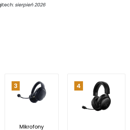
gitech:
sierpień 2026
3
4
Mikrofony