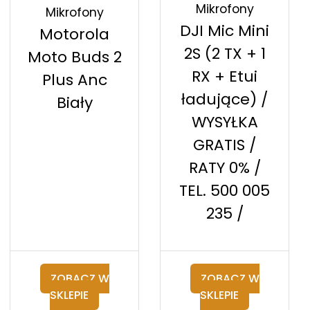
Mikrofony
Mikrofony
DJI Mic Mini
Motorola
2S (2 TX + 1
Moto Buds 2
RX + Etui
Plus Anc
ładujące) /
Biały
WYSYŁKA
GRATIS /
RATY 0% /
TEL. 500 005
235 /
ZOBACZ W
ZOBACZ W
SKLEPIE
SKLEPIE