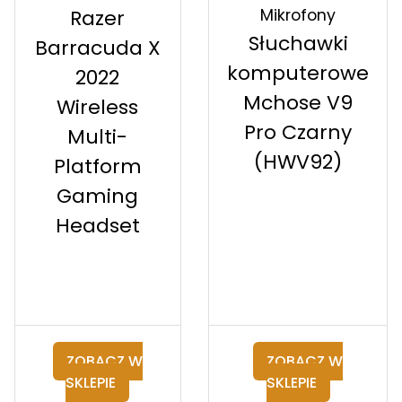
Mikrofony
Razer
Słuchawki
Barracuda X
komputerowe
2022
Mchose V9
Wireless
Pro Czarny
Multi-
(HWV92)
Platform
Gaming
Headset
ZOBACZ W
ZOBACZ W
SKLEPIE
SKLEPIE