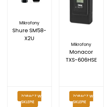
Mikrofony
Shure SM58-
X2U
Mikrofony
Monacor
TXS-606HSE
ZOBACZ W
ZOBACZ W
SKLEPIE
SKLEPIE