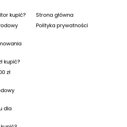
itor kupić?
Strona główna
ewodowy
Polityka prywatności
amowania
ł kupić?
00 zł
hodowy
u dla
K kupić?