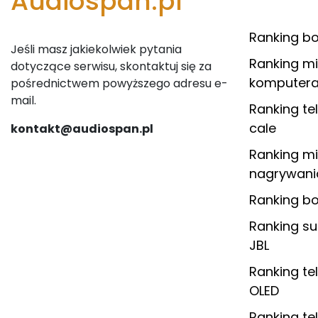
Audiospan.pl
Ranking b
Jeśli masz jakiekolwiek pytania
Ranking m
dotyczące serwisu, skontaktuj się za
komputera
pośrednictwem powyższego adresu e-
mail.
Ranking te
cale
kontakt@audiospan.pl
Ranking m
nagrywania
Ranking 
Ranking s
JBL
Ranking te
OLED
Ranking te