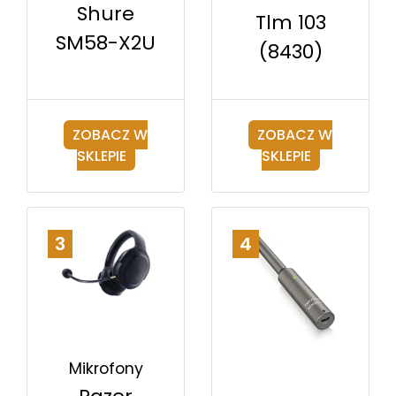
Shure
Tlm 103
SM58-X2U
(8430)
ZOBACZ W
ZOBACZ W
SKLEPIE
SKLEPIE
3
4
Mikrofony