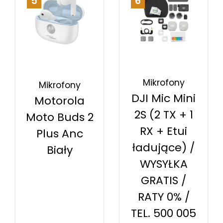
5
6
Mikrofony
Mikrofony
DJI Mic Mini
Motorola
2S (2 TX + 1
Moto Buds 2
RX + Etui
Plus Anc
ładujące) /
Biały
WYSYŁKA
GRATIS /
RATY 0% /
TEL. 500 005