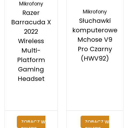
Mikrofony
Mikrofony
Razer
Słuchawki
Barracuda X
komputerowe
2022
Mchose V9
Wireless
Pro Czarny
Multi-
(HWV92)
Platform
Gaming
Headset
ZOBACZ W
ZOBACZ W