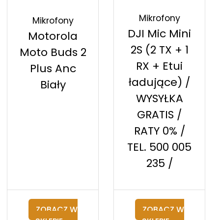
Mikrofony
Mikrofony
DJI Mic Mini
Motorola
2S (2 TX + 1
Moto Buds 2
RX + Etui
Plus Anc
ładujące) /
Biały
WYSYŁKA
GRATIS /
RATY 0% /
TEL. 500 005
235 /
ZOBACZ W
ZOBACZ W