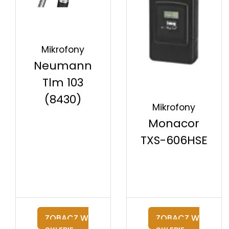
Mikrofony
Neumann
Tlm 103
(8430)
Mikrofony
Monacor
TXS-606HSE
ZOBACZ W
ZOBACZ W