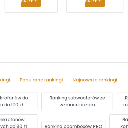
SKLEPIE
SKLEPIE
ingi
Popularne rankingi
Najnowsze rankingi
ikrofonów do
Ranking subwooferów ze
R
a do 100 zł
wzmacniaczem
m
mikrofonów
Ra
ch do 80 zł
Ranking boomboxów PRO
kon