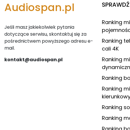
Audiospan.pl
SPRAWDŹ 
Ranking m
Jeśli masz jakiekolwiek pytania
pojemnośc
dotyczące serwisu, skontaktuj się za
Ranking t
pośrednictwem powyższego adresu e-
mail.
cali 4K
Ranking m
kontakt@audiospan.pl
dynamiczn
Ranking b
Ranking m
kierunkow
Ranking so
Ranking 
Ranking b