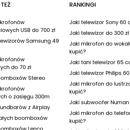
TEŻ
RANKINGI
ikrofonów
Jaki telewizor Sony 60 c
iowych USB do 700 zł
Jaki telewizor do 300 zł
elewizorów Samsung 49
Jaki mikrofon do woka
kupić?
ikrofonów
Jaki tani telewizor 65 c
ych do 70 zł
Jaki telewizor Philips 60
oomboxów Stereo
Jaki mikrofon do lustrz
ikrofonów
kupić?
ych o zasięgu 300m
Jaki subwoofer Numan 
undbarów z Airplay
Jaki mikrofon do telef
małych boomboxów
kupić?
oomboxów Lenco