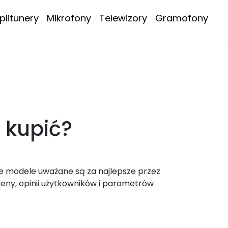
litunery
Mikrofony
Telewizory
Gramofony
a
kupić?
e modele uważane są za najlepsze przez
ny, opinii użytkowników i parametrów