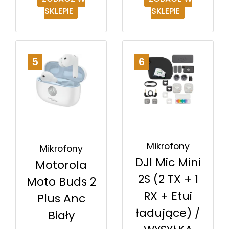
SKLEPIE
SKLEPIE
5
6
Mikrofony
Mikrofony
DJI Mic Mini
Motorola
2S (2 TX + 1
Moto Buds 2
RX + Etui
Plus Anc
ładujące) /
Biały