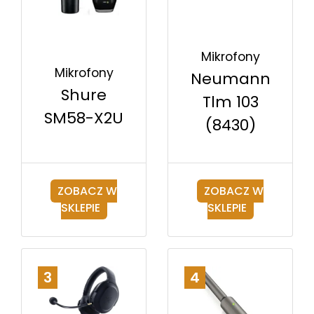
Mikrofony
Mikrofony
Neumann
Shure
Tlm 103
SM58-X2U
(8430)
ZOBACZ W
ZOBACZ W
SKLEPIE
SKLEPIE
3
4