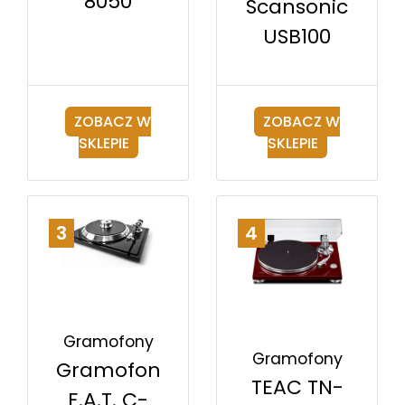
8050
Scansonic
USB100
ZOBACZ W
ZOBACZ W
SKLEPIE
SKLEPIE
3
4
Gramofony
Gramofony
Gramofon
TEAC TN-
E.A.T. C-