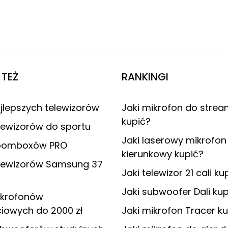
TEŻ
RANKINGI
jlepszych telewizorów
Jaki mikrofon do stre
kupić?
lewizorów do sportu
Jaki laserowy mikrofon
boomboxów PRO
kierunkowy kupić?
elewizorów Samsung 37
Jaki telewizor 21 cali ku
Jaki subwoofer Dali kup
ikrofonów
iowych do 2000 zł
Jaki mikrofon Tracer k