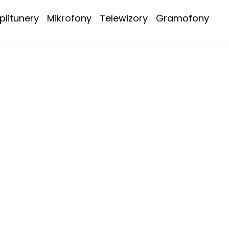
litunery
Mikrofony
Telewizory
Gramofony