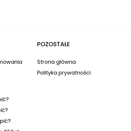
POZOSTAŁE
amowania
Strona główna
Polityka prywatności
pić?
ić?
upić?