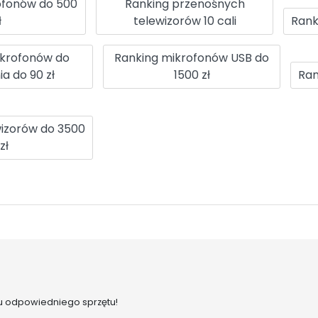
ofonów do 500
Ranking przenośnych
ł
telewizorów 10 cali
Rank
ikrofonów do
Ranking mikrofonów USB do
a do 90 zł
1500 zł
Ran
wizorów do 3500
zł
 odpowiedniego sprzętu!