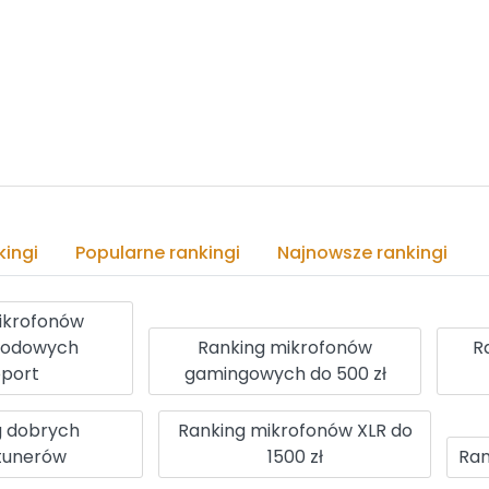
ingi
Popularne rankingi
Najnowsze rankingi
ikrofonów
wodowych
Ranking mikrofonów
R
oport
gamingowych do 500 zł
g dobrych
Ranking mikrofonów XLR do
tunerów
1500 zł
Ran