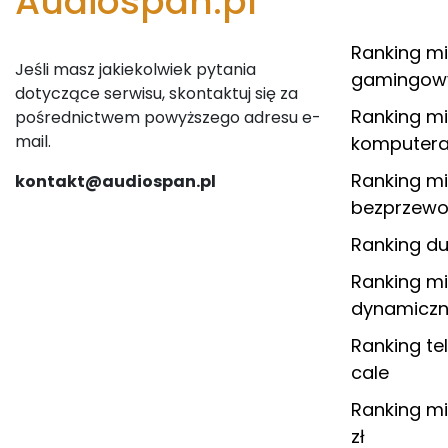
Audiospan.pl
Ranking m
Jeśli masz jakiekolwiek pytania
gamingowy
dotyczące serwisu, skontaktuj się za
Ranking m
pośrednictwem powyższego adresu e-
mail.
komputera
Ranking m
kontakt@audiospan.pl
bezprzewo
Ranking du
Ranking m
dynamiczn
Ranking t
cale
Ranking m
zł