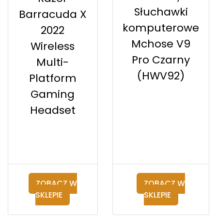
Słuchawki
Barracuda X
komputerowe
2022
Mchose V9
Wireless
Pro Czarny
Multi-
(HWV92)
Platform
Gaming
Headset
ZOBACZ W
ZOBACZ W
SKLEPIE
SKLEPIE