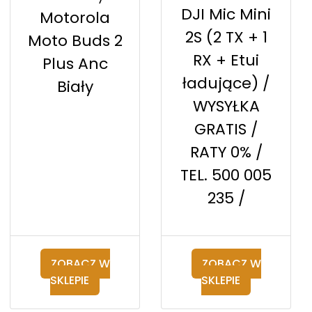
DJI Mic Mini
Motorola
2S (2 TX + 1
Moto Buds 2
RX + Etui
Plus Anc
ładujące) /
Biały
WYSYŁKA
GRATIS /
RATY 0% /
TEL. 500 005
235 /
ZOBACZ W
ZOBACZ W
SKLEPIE
SKLEPIE