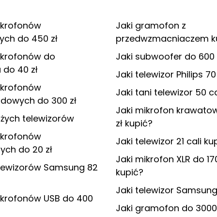
ikrofonów
Jaki gramofon z
ch do 450 zł
przedwzmacniaczem k
ikrofonów do
Jaki subwoofer do 600 
 do 40 zł
Jaki telewizor Philips 70
ikrofonów
Jaki tani telewizor 50 c
dowych do 300 zł
Jaki mikrofon krawato
żych telewizorów
zł kupić?
ikrofonów
Jaki telewizor 21 cali ku
ych do 20 zł
Jaki mikrofon XLR do 17
elewizorów Samsung 82
kupić?
Jaki telewizor Samsung
ikrofonów USB do 400
Jaki gramofon do 3000 