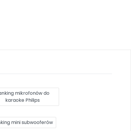
anking mikrofonów do
karaoke Philips
king mini subwooferów