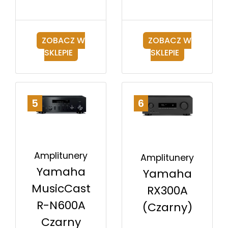
ZOBACZ W
ZOBACZ W
SKLEPIE
SKLEPIE
5
6
Amplitunery
Amplitunery
Yamaha
Yamaha
MusicCast
RX300A
R-N600A
(Czarny)
Czarny