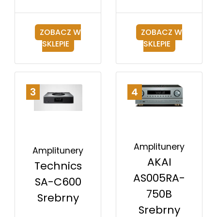
ZOBACZ W
ZOBACZ W
SKLEPIE
SKLEPIE
3
4
Amplitunery
Amplitunery
AKAI
Technics
AS005RA-
SA-C600
750B
Srebrny
Srebrny