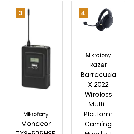
3
4
Mikrofony
Razer
Barracuda
X 2022
Wireless
Multi-
Platform
Mikrofony
Monacor
Gaming
TXS-606HSE
Headset