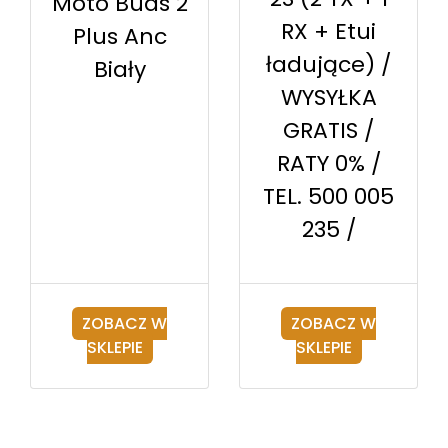
Moto Buds 2
RX + Etui
Plus Anc
ładujące) /
Biały
WYSYŁKA
GRATIS /
RATY 0% /
TEL. 500 005
235 /
ZOBACZ W
ZOBACZ W
SKLEPIE
SKLEPIE