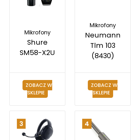
Mikrofony
Mikrofony
Neumann
Shure
Tlm 103
SM58-X2U
(8430)
ZOBACZ W
ZOBACZ W
SKLEPIE
SKLEPIE
3
4