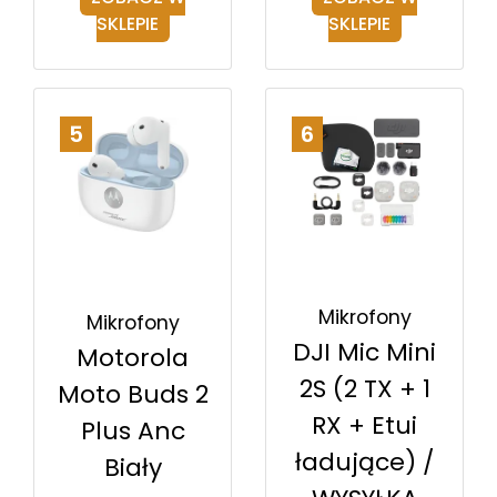
SKLEPIE
SKLEPIE
5
6
Mikrofony
Mikrofony
DJI Mic Mini
Motorola
2S (2 TX + 1
Moto Buds 2
RX + Etui
Plus Anc
ładujące) /
Biały