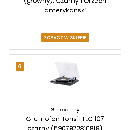
(główny): Czarny | Orzech
amerykański
ZOBACZ W SKLEPIE
6
Gramofony
Gramofon Tonsil TLC 107
czarny (5907972810819)