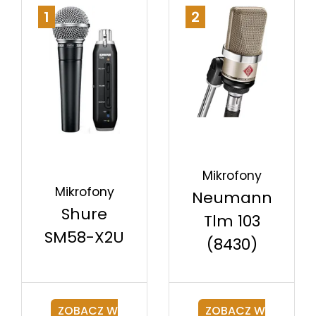
1
2
Mikrofony
Mikrofony
Neumann
Shure
Tlm 103
SM58-X2U
(8430)
ZOBACZ W
ZOBACZ W