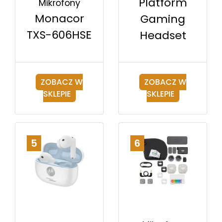
Platform
Mikrofony
Monacor
Gaming
TXS-606HSE
Headset
ZOBACZ W
ZOBACZ W
SKLEPIE
SKLEPIE
5
6