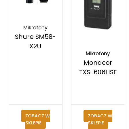
Mikrofony
Shure SM58-
X2U
Mikrofony
Monacor
TXS-606HSE
ZOBACZ W
ZOBACZ W
SKLEPIE
SKLEPIE