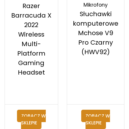
Mikrofony
Razer
Słuchawki
Barracuda X
komputerowe
2022
Mchose V9
Wireless
Pro Czarny
Multi-
(HWV92)
Platform
Gaming
Headset
ZOBACZ W
ZOBACZ W
SKLEPIE
SKLEPIE