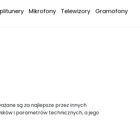
litunery
Mikrofony
Telewizory
Gramofony
ważane są za najlepsze przez innych
ników i parametrów technicznych, a jego