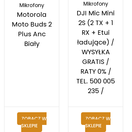
Mikrofony
Mikrofony
DJI Mic Mini
Motorola
2S (2 TX + 1
Moto Buds 2
RX + Etui
Plus Anc
ładujące) /
Biały
WYSYŁKA
GRATIS /
RATY 0% /
TEL. 500 005
235 /
ZOBACZ W
ZOBACZ W
SKLEPIE
SKLEPIE