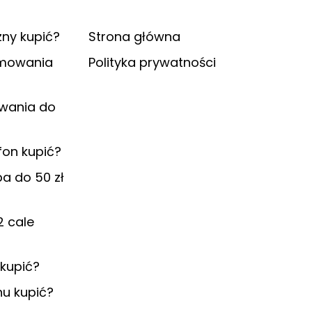
zny kupić?
Strona główna
amowania
Polityka prywatności
ywania do
fon kupić?
pa do 50 zł
2 cale
kupić?
nu kupić?