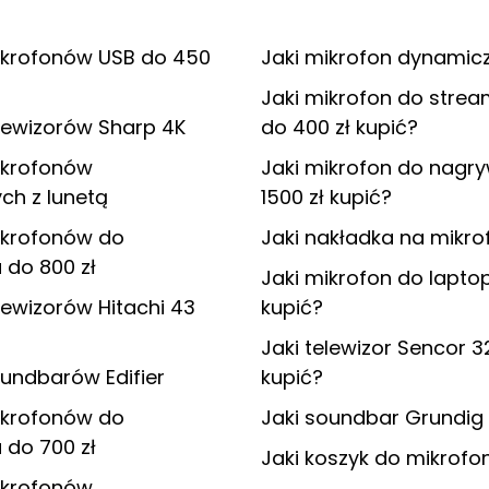
ikrofonów USB do 450
Jaki mikrofon dynamic
Jaki mikrofon do stre
lewizorów Sharp 4K
do 400 zł kupić?
ikrofonów
Jaki mikrofon do nagr
ch z lunetą
1500 zł kupić?
ikrofonów do
Jaki nakładka na mikro
 do 800 zł
Jaki mikrofon do lapto
lewizorów Hitachi 43
kupić?
Jaki telewizor Sencor 3
undbarów Edifier
kupić?
ikrofonów do
Jaki soundbar Grundig 
 do 700 zł
Jaki koszyk do mikrofo
ikrofonów