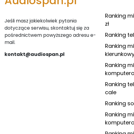
Audiospan.pl
Ranking m
Jeśli masz jakiekolwiek pytania
zł
dotyczące serwisu, skontaktuj się za
Ranking te
pośrednictwem powyższego adresu e-
mail.
Ranking m
kierunkowy
kontakt@audiospan.pl
Ranking m
komputera
Ranking te
cale
Ranking so
Ranking m
komputera
Ranking m