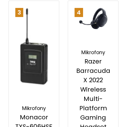
3
4
Mikrofony
Razer
Barracuda
X 2022
Wireless
Multi-
Platform
Mikrofony
Monacor
Gaming
TXS-606HSE
Headset