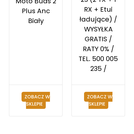
Moto Buds 2
RX + Etui
Plus Anc
ładujące) /
Biały
WYSYŁKA
GRATIS /
RATY 0% /
TEL. 500 005
235 /
ZOBACZ W
ZOBACZ W
SKLEPIE
SKLEPIE