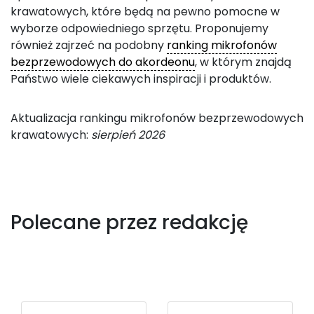
krawatowych, które będą na pewno pomocne w
wyborze odpowiedniego sprzętu. Proponujemy
również zajrzeć na podobny
ranking mikrofonów
bezprzewodowych do akordeonu
, w którym znajdą
Państwo wiele ciekawych inspiracji i produktów.
Aktualizacja rankingu mikrofonów bezprzewodowych
krawatowych:
sierpień 2026
Polecane przez redakcję