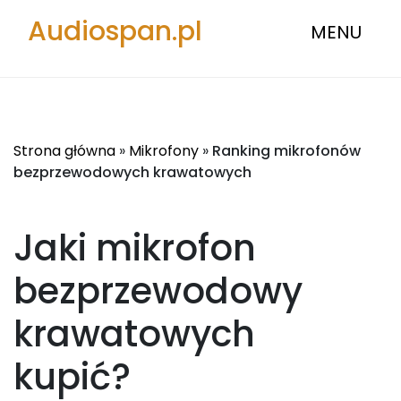
Audiospan.pl
MENU
Strona główna
»
Mikrofony
»
Ranking mikrofonów
bezprzewodowych krawatowych
Jaki mikrofon
bezprzewodowy
krawatowych
kupić?