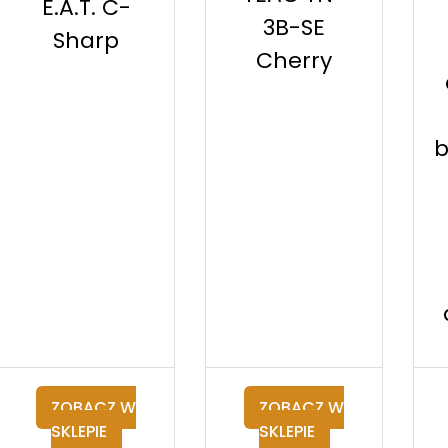
E.A.T. C-
3B-SE
Sharp
Cherry
b
ZOBACZ W
ZOBACZ W
SKLEPIE
SKLEPIE