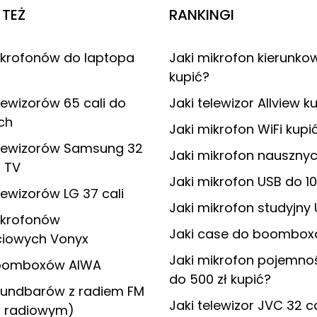
TEŻ
RANKINGI
ikrofonów do laptopa
Jaki mikrofon kierunkow
kupić?
lewizorów 65 cali do
Jaki telewizor Allview k
ch
Jaki mikrofon WiFi kupi
elewizorów Samsung 32
Jaki mikrofon nausznyc
 TV
Jaki mikrofon USB do 10
lewizorów LG 37 cali
Jaki mikrofon studyjny
ikrofonów
Jaki case do boombox
iowych Vonyx
Jaki mikrofon pojemno
boomboxów AIWA
do 500 zł kupić?
oundbarów z radiem FM
Jaki telewizor JVC 32 c
m radiowym)