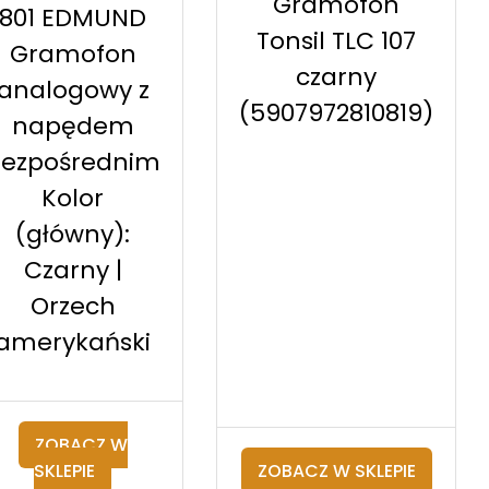
Gramofon
801 EDMUND
Tonsil TLC 107
Gramofon
czarny
analogowy z
(5907972810819)
napędem
ezpośrednim
Kolor
(główny):
Czarny |
Orzech
amerykański
ZOBACZ W
SKLEPIE
ZOBACZ W SKLEPIE