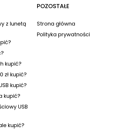
POZOSTAŁE
y z lunetą
Strona główna
Polityka prywatności
upić?
ć?
h kupić?
0 zł kupić?
 USB kupić?
a kupić?
ściowy USB
ale kupić?