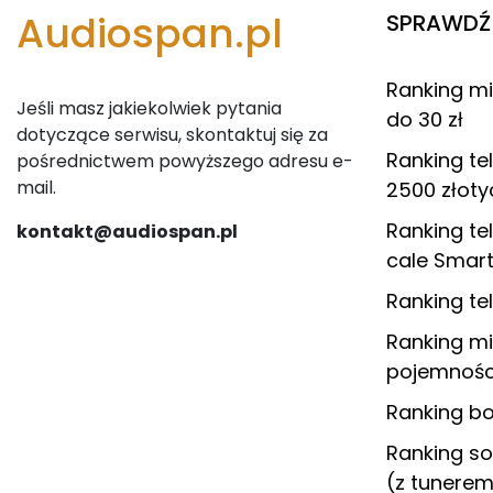
Audiospan.pl
SPRAWDŹ 
Ranking m
Jeśli masz jakiekolwiek pytania
do 30 zł
dotyczące serwisu, skontaktuj się za
Ranking te
pośrednictwem powyższego adresu e-
mail.
2500 złoty
Ranking t
kontakt@audiospan.pl
cale Smart
Ranking te
Ranking m
pojemnośc
Ranking 
Ranking s
(z tunere