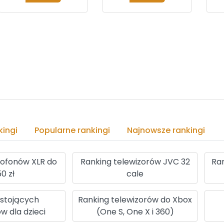
ingi
Popularne rankingi
Najnowsze rankingi
rofonów XLR do
Ranking telewizorów JVC 32
Ran
0 zł
cale
 stojących
Ranking telewizorów do Xbox
w dla dzieci
(One S, One X i 360)