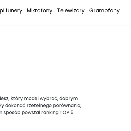
litunery
Mikrofony
Telewizory
Gramofony
wiesz, który model wybrać, dobrym
liły dokonać rzetelnego porównania,
n sposób powstał ranking TOP 5