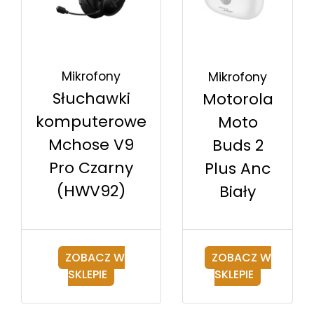
Mikrofony
Mikrofony
Słuchawki
Motorola
komputerowe
Moto
Mchose V9
Buds 2
Pro Czarny
Plus Anc
(HWV92)
Biały
ZOBACZ W
ZOBACZ W
SKLEPIE
SKLEPIE