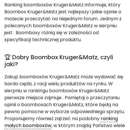
Ranking boomboxów Kruger&Matz informuje, który
Boombox Kruger&Matz jest najlepszy i jakie opinie o
możecie przeczytać na niejednym forum. Jednym z
polecanych boomboxów Kruger&Matz w sierpniu
jest
. Boomboxy różnią się w zależności od
specyfikacji technicznej produktu.
🏆 Dobry Boombox Kruger&Matz, czyli
jaki?
Zakup boomboxów Kruger&Matz może wydawać się
bardo ciężki, z racji wielu produktów na rynku. W
sierpniu w rankingu boomboxów Kruger&Matz
pierwsze miejsce zajmuje
. Pamiętaj o przeczytaniu
opinii o boomboxach Kruger&Matz, które będą na
pewno pomocne w wyborze odpowiedniego sprzętu.
Proponujemy również zajrzeć na podobny
ranking
małych boomboxów
, w którym znajdą Państwo wiele