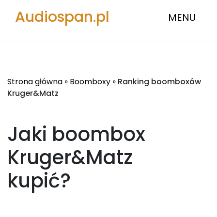
Audiospan.pl
MENU
Strona główna
»
Boomboxy
»
Ranking boomboxów
Kruger&Matz
Jaki boombox
Kruger&Matz
kupić?